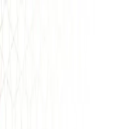
Tours
Destinos
Experiencias
Buscar
Sobre nosotros
Contacto
Planifica tu viaje
Acceso agencias
Actividades
Experiencias en Marruecos
Actividades unicas para vivir Marruecos de verdad: aventura, cultura, 
Todas